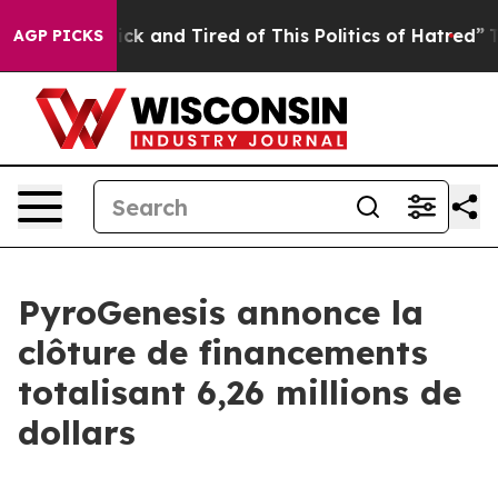
Are Sick and Tired of This Politics of Hatred”
The Stor
AGP PICKS
PyroGenesis annonce la
clôture de financements
totalisant 6,26 millions de
dollars