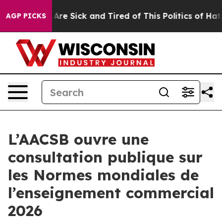
eople Are Sick and Tired of This Politics of Hatred”
Th
AGP PICKS
L’AACSB ouvre une
consultation publique sur
les Normes mondiales de
l’enseignement commercial
2026