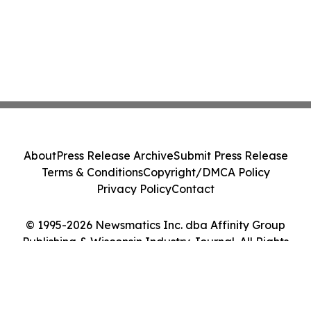
About
Press Release Archive
Submit Press Release
Terms & Conditions
Copyright/DMCA Policy
Privacy Policy
Contact
© 1995-2026 Newsmatics Inc. dba Affinity Group
Publishing & Wisconsin Industry Journal. All Rights
Reserved.
Cookie Settings / Your Privacy Choices