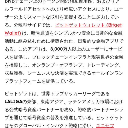
BNBチェーン上のトークン間の相互運用性、およびリア
ルワールドアセットへのより幅広いアクセスにより、ユー
ザーのよりスマートな取引を支援することに尽力してい
る。分散型サイドでは、
ビットゲットウォレット (Bitget
Wallet)
は、暗号通貨をシンプルかつ安全に日常的な金融
活動に組み込むために構築された、日常的な金融アプリで
ある。このアプリは、8,000万人以上のユーザーにサービ
スを提供し、ブロックチェーンインフラと現実世界の金融
を橋渡しし、オンランプ・オフランプ、トレーディング、
収益獲得、シームレスな決済を実現できるオールインワン
プラットフォームを提供している。
ビットゲットは、世界トップサッカーリーグである
LALIGA
の東部、東南アジア、ラテンアメリカ市場におけ
る公式暗号資産パートナーを務め、戦略的パートナーシッ
プを通じて暗号資産の普及を推進している。ビットゲット
はそのグローバル・インパクト戦略に沿い、
ユニセフ