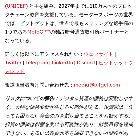
(UNICEF)
と手を組み、2027年までに110万人へのブロッ
クチェーン教育を支援している。モータースポーツの世界
では、ビットゲットは、世界で最もスリリングな選手権の
1つである
MotoGP™
の独占暗号通貨取引所パートナーと
なっている。
詳しくは以下にアクセスされたい：
ウェブサイト
|
Twitter
|
Telegram
|
LinkedIn
|
Discord
|
ビットゲットウ
ォレット
報道担当者向け問い合わせ先：
media@bitget.com
リスクについての警告：
デジタル資産の価格は変動しやす
く、大幅な価格変動が生じる可能性がある。投資家は、失
っても困らない資金のみを割り当てることをお勧めする。
投資の価値は影響を受ける可能性があり、財務目標を達成
できない、あるいは投資元本を回収できない可能性があ