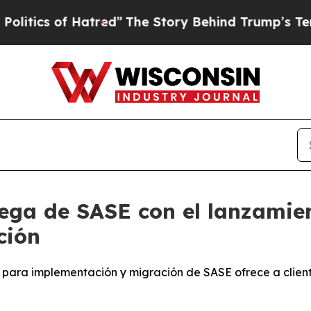
ics of Hatred”
The Story Behind Trump’s Terrible
rega de SASE con el lanzamie
ción
ara implementación y migración de SASE ofrece a cliente