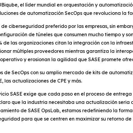
qube, el líder mundial en orquestación y automatización
uciones de automatización SecOps que revoluciona la fo
 de ciberseguridad preferido por las empresas, sin emba
onfiguración de túneles que consumen mucho tiempo y son
 de las organizaciones citan la integración con la infra
onar múltiples proveedores mientras garantiza la interope
o operativo y erosionan la agilidad que SASE promete ofrec
tos de SecOps con su amplio mercado de kits de automa
E, las actualizaciones de CPE y más.
ervicio SASE exige que cada paso en el proceso de entreg
claro que la industria necesitaba una actualización seria
anzamiento de SASE OpsLab, estamos redefiniendo la forma
seguridad para que se centren en maximizar su retorno d